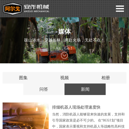
媒体
跋山涉水、穿越丛林、勇赴火场，无处不在！
Ah，Go！
图集
视频
相册
问答
新闻
排烟机器人现场处理速度快
当然，消防机器人能够迎来快速的发展，支持和
引导国家政策是必不可少的。 在“863计划”项目
中，国家表示重视和支持机器人等战略性高科技