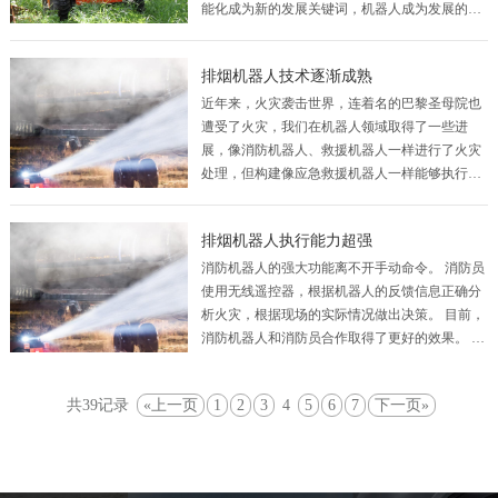
能化成为新的发展关键词，机器人成为发展的重
要主体之一，“机械交换人”成为发展的新趋势和
时代潮流。如果工业领域的机械交换人员把人们
排烟机器人技术逐渐成熟
从…
近年来，火灾袭击世界，连着名的巴黎圣母院也
遭受了火灾，我们在机器人领域取得了一些进
展，像消防机器人、救援机器人一样进行了火灾
处理，但构建像应急救援机器人一样能够执行动
作和决策的机器人仍然是一大挑战。以人与人交
互遥控的方式操作机器人，这个问题得到了很好
排烟机器人执行能力超强
的解决…
消防机器人的强大功能离不开手动命令。 消防员
使用无线遥控器，根据机器人的反馈信息正确分
析火灾，根据现场的实际情况做出决策。 目前，
消防机器人和消防员合作取得了更好的效果。 消
防员撤退后，机器人最初可以识别火势，但仍然
缺乏自律性和机动性。随着社会消防意识的提
共39记录
«上一页
1
2
3
4
5
6
7
下一页»
高，…