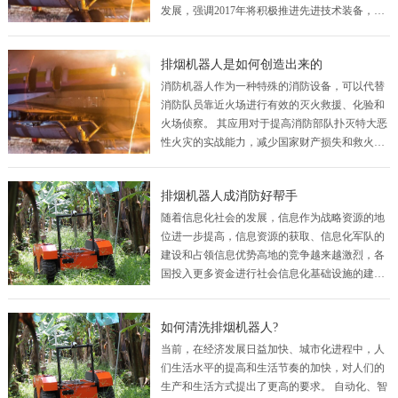
发展，强调2017年将积极推进先进技术装备，将
来实现多功能消防机器人的单一消防车替代。消
防功能也是消防机器人的主要功能。 通过编制消
排烟机器人是如何创造出来的
防…
消防机器人作为一种特殊的消防设备，可以代替
消防队员靠近火场进行有效的灭火救援、化验和
火场侦察。 其应用对于提高消防部队扑灭特大恶
性火灾的实战能力，减少国家财产损失和救火人
员伤亡发挥重要作用。 消防灭火机器人代替消防
救援人员进入易燃、有毒、缺氧、浓烟等危险灾
排烟机器人成消防好帮手
害…
随着信息化社会的发展，信息作为战略资源的地
位进一步提高，信息资源的获取、信息化军队的
建设和占领信息优势高地的竞争越来越激烈，各
国投入更多资金进行社会信息化基础设施的建
设，努力保持自己在信息化建设方面的优势。随
着技术的进步，排烟机器人从具有感知功能的第
如何清洗排烟机器人?
二代发…
当前，在经济发展日益加快、城市化进程中，人
们生活水平的提高和生活节奏的加快，对人们的
生产和生活方式提出了更高的要求。 自动化、智