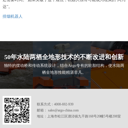
达”。
排烟机器人
50年水陆两栖全地形技术的不断改进和创新
独特的摆动桥和传动系统设计，结合Argo专有的轮胎结构，使水陆两
栖全地形性能精湛非凡。
联系方式：4008-692-939
邮箱： sales@argo-china.com
地址：上海市松江区泗泾镇九干路168号20幢5号楼208室