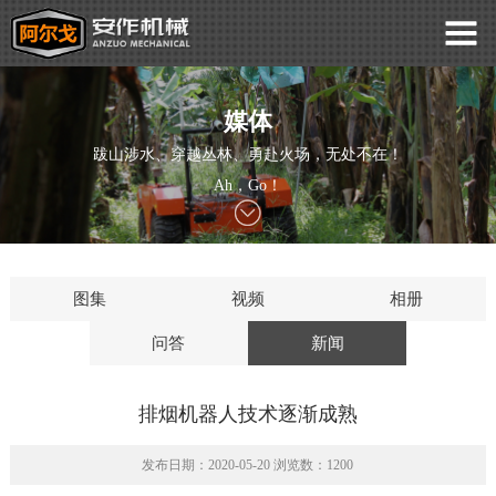
媒体
跋山涉水、穿越丛林、勇赴火场，无处不在！
Ah，Go！
图集
视频
相册
问答
新闻
排烟机器人技术逐渐成熟
发布日期：2020-05-20 浏览数：1200