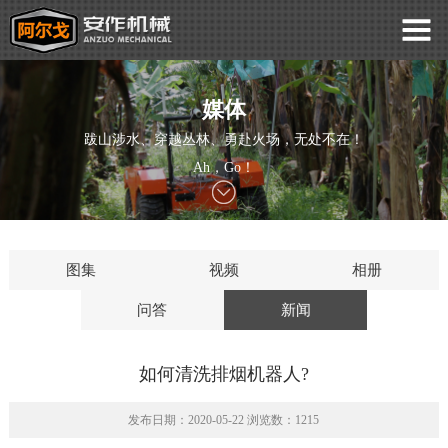
媒体
跋山涉水、穿越丛林、勇赴火场，无处不在！
Ah，Go！
图集
视频
相册
问答
新闻
如何清洗排烟机器人?
发布日期：2020-05-22 浏览数：1215